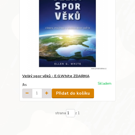
Velký spor věků - E.G.White ZDARMA
Skladem
/
ks
Přidat do košíku
strana
z 1