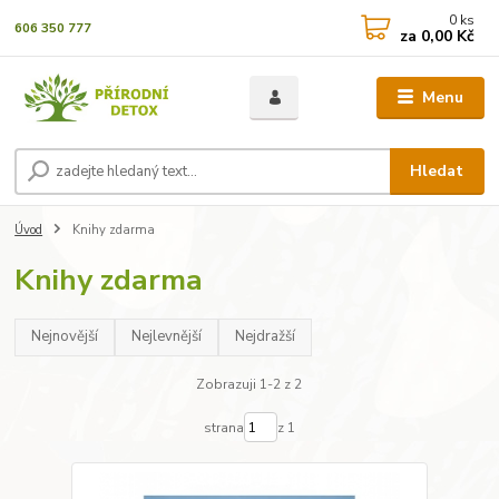
0
ks
606 350 777
za
0,00 Kč
Menu
Hledat
Úvod
Knihy zdarma
Knihy zdarma
Nejnovější
Nejlevnější
Nejdražší
Zobrazuji 1-2 z 2
strana
z 1