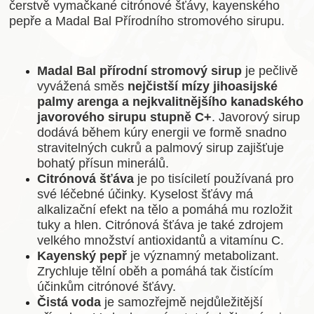
čerstvě vymačkané citrónové šťávy, kayenského
pepře a Madal Bal Přírodního stromového sirupu.
Madal Bal přírodní stromový sirup
je pečlivě
vyvážená směs
nejčistší mízy jihoasijské
palmy arenga a nejkvalitnějšího kanadského
javorového sirupu stupně C+
. Javorový sirup
dodává během kúry energii ve formě snadno
stravitelných cukrů a palmový sirup zajišťuje
bohatý přísun minerálů.
Citrónová šťáva
je po tisíciletí používaná pro
své léčebné účinky. Kyselost šťávy má
alkalizační efekt na tělo a pomáhá mu rozložit
tuky a hlen. Citrónová šťáva je také zdrojem
velkého množství antioxidantů a vitamínu C.
Kayenský pepř
je významný metabolizant.
Zrychluje tělní oběh a pomáhá tak čistícím
účinkům citrónové šťávy.
Čistá voda
je samozřejmě nejdůležitější