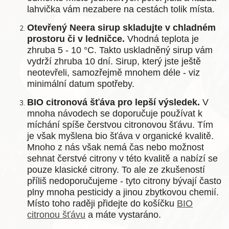
lahvička vám nezabere na cestách tolik místa.
Otevřený Neera sirup skladujte v chladném
prostoru či v ledničce.
Vhodná teplota je
zhruba 5 - 10 °C. Takto uskladněný sirup vám
vydrží zhruba 10 dní. Sirup, který jste ještě
neotevřeli, samozřejmě mnohem déle - viz
minimální datum spotřeby.
BIO citronová šťáva pro lepší výsledek.
V
mnoha návodech se doporučuje používat k
míchání spíše čerstvou citronovou šťávu. Tím
je však myšlena bio šťáva v organické kvalitě.
Mnoho z nás však nemá čas nebo možnost
sehnat čerstvé citrony v této kvalitě a nabízí se
pouze klasické citrony. To ale ze zkušeností
příliš nedoporučujeme - tyto citrony bývají často
plny mnoha pesticidy a jinou zbytkovou chemií.
Místo toho raději přidejte do košíčku
BIO
citronou šťávu
a máte vystaráno.