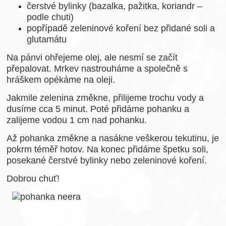
čerstvé bylinky (bazalka, pažitka, koriandr –
podle chuti)
popřípadě zeleninové koření bez přidané soli a
glutamátu
Na pánvi ohřejeme olej, ale nesmí se začít
přepalovat. Mrkev nastrouháme a společně s
hráškem opékáme na oleji.
Jakmile zelenina změkne, přilijeme trochu vody a
dusíme cca 5 minut. Poté přidáme pohanku a
zalijeme vodou 1 cm nad pohanku.
Až pohanka změkne a nasákne veškerou tekutinu, je
pokrm téměř hotov. Na konec přidáme špetku soli,
posekané čerstvé bylinky nebo zeleninové koření.
Dobrou chuť!