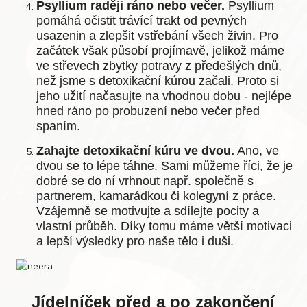
Psyllium raději ráno nebo večer.
Psyllium
pomáhá očistit trávící trakt od pevných
usazenin a zlepšit vstřebání všech živin. Pro
začátek však působí projímavě, jelikož máme
ve střevech zbytky potravy z předešlých dnů,
než jsme s detoxikační kúrou začali. Proto si
jeho užití načasujte na vhodnou dobu - nejlépe
hned ráno po probuzení nebo večer před
spaním.
Zahajte detoxikační kúru ve dvou.
Ano, ve
dvou se to lépe táhne. Sami můžeme říci, že je
dobré se do ní vrhnout např. společně s
partnerem, kamarádkou či kolegyní z práce.
Vzájemně se motivujte a sdílejte pocity a
vlastní průběh. Díky tomu máme větší motivaci
a lepší výsledky pro naše tělo i duši.
Jídelníček před a po zakončení