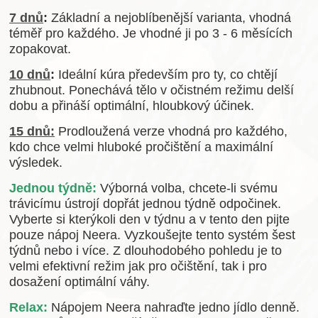
7 dnů
:
Základní a nejoblíbenější varianta, vhodná
téměř pro každého. Je vhodné ji po 3 - 6 měsících
zopakovat.
10 dnů
:
Ideální kúra především pro ty, co chtějí
zhubnout. Ponechává tělo v očistném režimu delší
dobu a přináší optimální, hloubkový účinek.
15 dnů:
Prodloužená verze vhodná pro každého,
kdo chce velmi hluboké pročištění a maximální
výsledek.
Jednou týdně
:
Výborná volba, chcete-li svému
trávicímu ústrojí dopřát jednou týdně odpočinek.
Vyberte si kterýkoli den v týdnu a v tento den pijte
pouze nápoj Neera. Vyzkoušejte tento systém šest
týdnů nebo i více. Z dlouhodobého pohledu je to
velmi efektivní režim jak pro očištění, tak i pro
dosažení optimální váhy.
Relax:
Nápojem Neera nahraďte jedno jídlo denně.