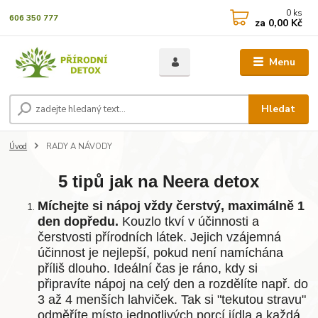
0
ks
606 350 777
za
0,00 Kč
Menu
Hledat
Úvod
RADY A NÁVODY
5 tipů jak na Neera detox
Míchejte si nápoj vždy čerstvý, maximálně 1
den dopředu.
Kouzlo tkví v účinnosti a
čerstvosti přírodních látek. Jejich vzájemná
účinnost je nejlepší, pokud není namíchána
příliš dlouho. Ideální čas je ráno, kdy si
připravíte nápoj na celý den a rozdělíte např. do
3 až 4 menších lahviček. Tak si "tekutou stravu"
odměříte místo jednotlivých porcí jídla a každá