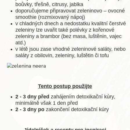
boůvky, třešně, citrusy, jablka
doporučujeme připravovat zeleninovo – ovocné
smoothie (rozmixovaný nápoj)
v chladných dnech a nedostatku kvalitní čerstvé
zeleniny lze uvařit také polévky z kořenové
zeleniny a brambor (bez masa, luštěnin, vajec
atd.)
v létě jsou zase vhodné zeleninové saláty, nebo
saláty z obilovin, zeleniny, luštětin či tofu
Tento postup použijte
2 - 3 dny před
zahájením detoxikační kúry,
minimálně však 1 den před
2 - 3 dny po
zakončení detoxikační kúry