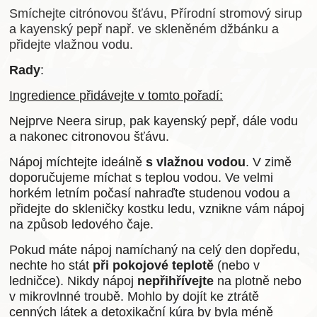
Smíchejte citrónovou šťávu, Přírodní stromový sirup
a kayenský pepř např. ve skleněném džbánku a
přidejte vlažnou vodu.
Rady
:
Ingredience přidávejte v tomto pořadí:
Nejprve Neera sirup, pak kayenský pepř, dále vodu
a nakonec citronovou šťávu.
Nápoj míchtejte ideálně
s vlažnou vodou
. V zimě
doporučujeme míchat s teplou vodou. Ve velmi
horkém letním počasí nahraďte studenou vodou a
přidejte do skleničky kostku ledu, vznikne vám nápoj
na způsob ledového čaje.
Pokud máte nápoj namíchaný na celý den dopředu,
nechte ho stát
při pokojové teplotě
(nebo v
ledničce). Nikdy nápoj
nepřihřívejte
na plotně nebo
v mikrovlnné troubě. Mohlo by dojít ke ztrátě
cenných látek a detoxikační kúra by byla méně