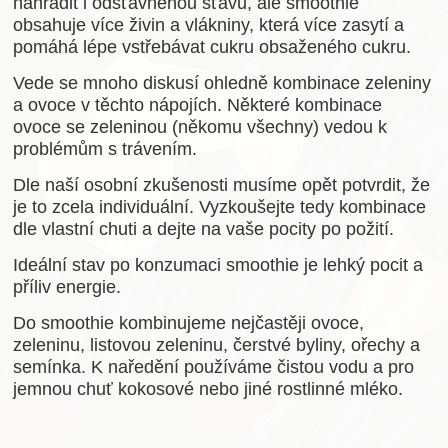
nahradit i odšťavněnou šťávu, ale smoothie
obsahuje více živin a vlákniny, která více zasytí a
pomáhá lépe vstřebávat cukru obsaženého cukru.
Vede se mnoho diskusí ohledně kombinace zeleniny
a ovoce v těchto nápojích. Některé kombinace
ovoce se zeleninou (někomu všechny) vedou k
problémům s trávením.
Dle naší osobní zkušenosti musíme opět potvrdit, že
je to zcela individuální. Vyzkoušejte tedy kombinace
dle vlastní chuti a dejte na vaše pocity po požití.
Ideální stav po konzumaci smoothie je lehký pocit a
příliv energie.
Do smoothie kombinujeme nejčastěji ovoce,
zeleninu, listovou zeleninu, čerstvé byliny, ořechy a
semínka. K naředění používáme čistou vodu a pro
jemnou chuť kokosové nebo jiné rostlinné mléko.