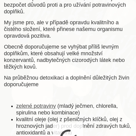
bezpočet důvodů proti a pro užívání potravinových
doplňků.
My jsme pro, ale v případě opravdu kvalitního a
čistého složení, které přinese našemu organismu
opravdová pozitiva.
Obecně doporučujeme se vyhýbat příliš levným
doplňkům, které obsahují velké množství
konzervantů, nadbytečných cizorodých látek nebo
těžkých kovů.
Na průběžnou detoxikaci a doplnění důležitých živin
doporučujeme
zelené potraviny
(mladý ječmen, chlorella,
spirulina nebo kombinace)
kvalitní oleje (olej z pšeničných klíčků, olej z
hroznových jader) prod doplnění zdravých tuků,
antioxidantů a vitaminů