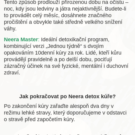
Tento způsob prodlouží přirozenou dobu na očistu –
noc, kdy jsou ledviny a játra nejaktivnější. Budete-li
to provádět celý měsíc, dosáhnete značného
pročištění a obvykle také středně velkého snížení
váhy.
Neera Master
:
Ideální detoxikační program,
kombinující verzi „Jednou týdně“ s dvojím
opakováním 10denní kúry za rok. Lidé, kteří kůru
provádějí pravidelně a po delší dobu, pociťují
zázračný účinek na své fyzické, mentální i duchovní
zdraví.
Jak pokračovat po Neera detox kúře?
Po zakončení kúry zařaďte alespoň dva dny v
režimu lehké stravy, který doporučujeme v odstavci
o stravě před započetím kúry.