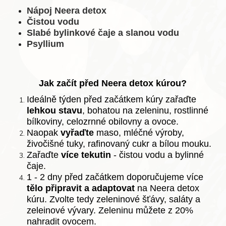
Nápoj Neera detox
Čistou vodu
Slabé bylinkové čaje a slanou vodu
Psyllium
Jak začít před Neera detox kúrou?
Ideálně týden před začátkem kúry zařaďte
lehkou stavu
, bohatou na zeleninu, rostlinné
bílkoviny, celozrnné obilovny a ovoce.
Naopak
vyřaďte
maso, mléčné výroby,
živočišné tuky, rafinovaný cukr a bílou mouku.
Zařaďte
více tekutin
- čistou vodu a bylinné
čaje.
1 - 2 dny před začátkem doporučujeme více
tělo připravit a adaptovat
na Neera detox
kúru. Zvolte tedy zeleninové šťávy, saláty a
zeleinové vývary. Zeleninu můžete z 20%
nahradit ovocem.