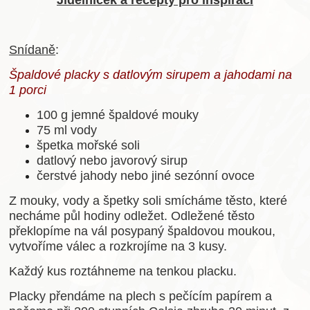
Jídelníček a recepty pro inspiraci
Snídaně
:
Špaldové placky s datlovým sirupem a jahodami na
1 porci
100 g jemné špaldové mouky
75 ml vody
špetka mořské soli
datlový nebo javorový sirup
čerstvé jahody nebo jiné sezónní ovoce
Z mouky, vody a špetky soli smícháme těsto, které
necháme půl hodiny odležet. Odležené těsto
překlopíme na vál posypaný špaldovou moukou,
vytvoříme válec a rozkrojíme na 3 kusy.
Každý kus roztáhneme na tenkou placku.
Placky přendáme na plech s pečícím papírem a