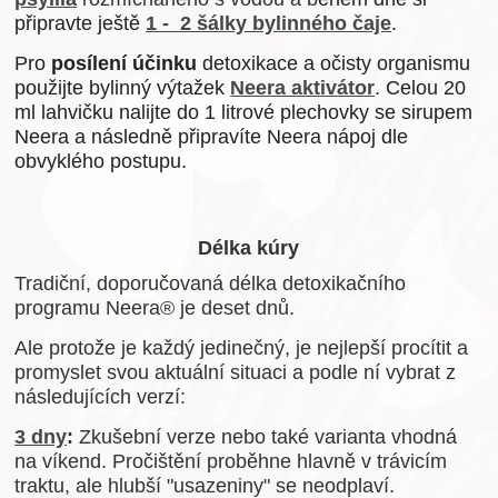
připravte ještě
1 - 2 šálky bylinného čaje
.
Pro
posílení účinku
detoxikace a očisty organismu
použijte bylinný výtažek
Neera aktivátor
. Celou 20
ml lahvičku nalijte do 1 litrové plechovky se sirupem
Neera a následně připravíte Neera nápoj dle
obvyklého postupu.
Délka kúry
Tradiční, doporučovaná délka detoxikačního
programu Neera® je deset dnů.
Ale protože je každý jedinečný, je nejlepší procítit a
promyslet svou aktuální situaci a podle ní vybrat z
následujících verzí:
3 dny
:
Zkušební verze nebo také varianta vhodná
na víkend. Pročištění proběhne hlavně v trávicím
traktu, ale hlubší "usazeniny" se neodplaví.