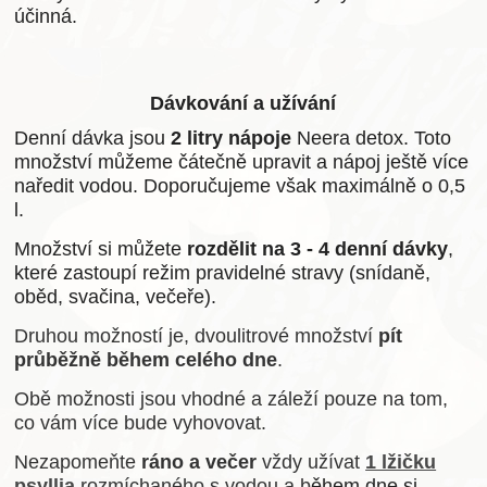
účinná.
Dávkování a užívání
Denní dávka jsou
2 litry nápoje
Neera detox. Toto
množství můžeme čátečně upravit a nápoj ještě více
naředit vodou. Doporučujeme však maximálně o 0,5
l.
Množství si můžete
rozdělit na 3 - 4 denní dávky
,
které zastoupí režim pravidelné stravy (snídaně,
oběd, svačina, večeře).
Druhou možností je, dvoulitrové množství
pít
průběžně během celého dne
.
Obě možnosti jsou vhodné a záleží pouze na tom,
co vám více bude vyhovovat.
Nezapomeňte
ráno a večer
vždy užívat
1 lžičku
psyllia
rozmíchaného s vodou a b
ěhem dne si