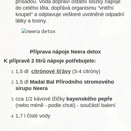
přísadou. Voda dopraví ostatní složky nápoje
do celého těla, dopřává organismu "vnitřní
koupel" a odplavuje veškeré uvolněné odpadní
látky a toxiny.
Příprava nápoje Neera detox
K přípravě 2 litrů nápoje potřebujete:
1,5 dl
citrónové šťávy
(3-4 citróny)
1,5 dl
Madal Bal Přírodního stromového
sirupu Neera
cca 1/2 kávové lžičky
kayenského pepře
(nebo méně - podle chuti) - součástí balení
1,7 l čisté vody