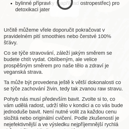
bylinné přípravky (například ostropestřec) pro
detoxikaci jater
Určitě můžeme vřele doporučit pokračovat v
pravidelném pití smoothies nebo čerstvé 100%
šťávy.
Co se týče stravování, záleží jakým směrem se
budete chtít vydat. Oblíbeným, ale velice
prospěšným směrem pro naše tělo a zdraví je
veganská strava.
Ta může být provedena ještě k větší dokonalosti co
se týče zachování živin, tedy tak zvanou raw stravu.
Pohyb nás musí především bavit. Zvolte si to, co
vám udělá radost, udrží tělo v kondici a co vás bude
jednoduše bavit. Není nutné volit za každou cenu
složitá nebo originální cvičení. Podle zkušeností je
nejefektivnější a ve výsledku nejpříjemnější rychlá