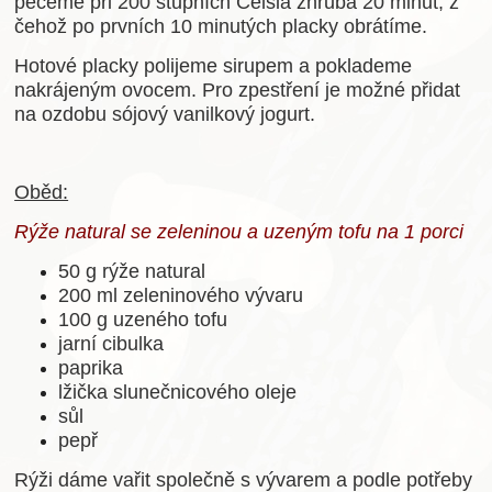
pečeme při 200 stupních Celsia zhruba 20 minut, z
čehož po prvních 10 minutých placky obrátíme.
Hotové placky polijeme sirupem a poklademe
nakrájeným ovocem. Pro zpestření je možné přidat
na ozdobu sójový vanilkový jogurt.
Oběd:
Rýže natural se zeleninou a uzeným tofu na 1 porci
50 g rýže natural
200 ml zeleninového vývaru
100 g uzeného tofu
jarní cibulka
paprika
lžička slunečnicového oleje
sůl
pepř
Rýži dáme vařit společně s vývarem a podle potřeby