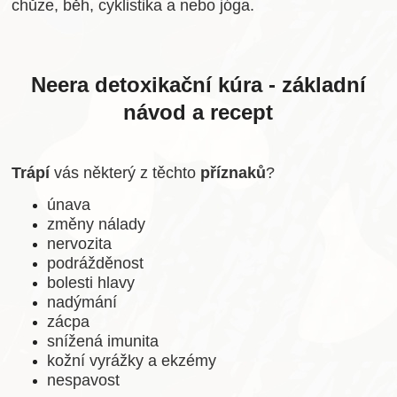
chůze, běh, cyklistika a nebo jóga.
Neera detoxikační kúra - základní
návod a recept
Trápí
vás některý z těchto
příznaků
?
únava
změny nálady
nervozita
podrážděnost
bolesti hlavy
nadýmání
zácpa
snížená imunita
kožní vyrážky a ekzémy
nespavost