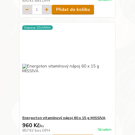
830 Kč
bez DPH
Přidat do košíku
Doprava ZDARMA
Energoton vitamínový nápoj 60 x 15 g MISSIVA
960 Kč
/
ks
Skladem
857 Kč
bez DPH