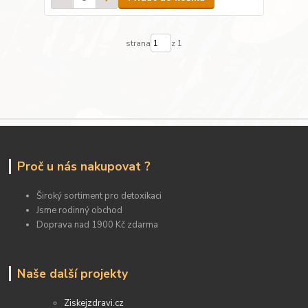
strana
z 1
Proč u nás nakupovat ?
Široký sortiment pro detoxikaci
Jsme rodinný obchod
Doprava nad 1900 Kč zdarma
Naše další projekty
Ziskejzdravi.cz