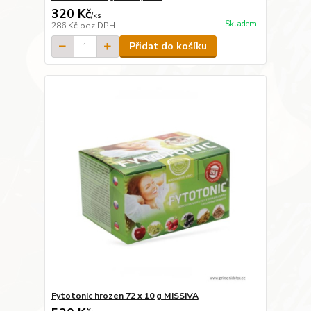
320 Kč
/
ks
Skladem
286 Kč
bez DPH
Přidat do košíku
Fytotonic hrozen 72 x 10 g MISSIVA