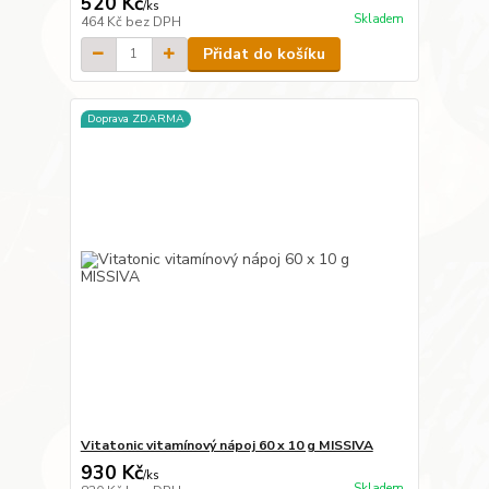
520 Kč
/
ks
Skladem
464 Kč
bez DPH
Přidat do košíku
Doprava ZDARMA
Vitatonic vitamínový nápoj 60 x 10 g MISSIVA
930 Kč
/
ks
Skladem