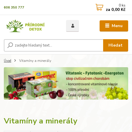
0
ks
606 350 777
za
0,00 Kč
Menu
Hledat
Úvod
Vitamíny a minerály
Vitamíny a minerály