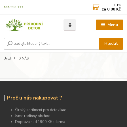
0
ks
606 350 777
za
0,00 Kč
Menu
Hledat
Úvod
O NÁS
Proč u nás nakupovat ?
Široký sortiment pro detoxikaci
Jsme rodinný obchod
Doprava nad 1900 Kč zdarma