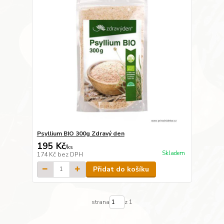
Psyllium BIO 300g Zdravý den
195 Kč
/
ks
Skladem
174 Kč
bez DPH
Přidat do košíku
strana
z 1