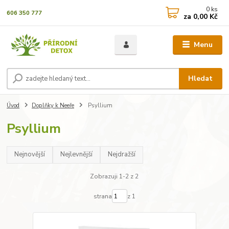
0
ks
606 350 777
za
0,00 Kč
Menu
Hledat
Úvod
Doplňky k Neeře
Psyllium
Psyllium
Nejnovější
Nejlevnější
Nejdražší
Zobrazuji 1-2 z 2
strana
z 1