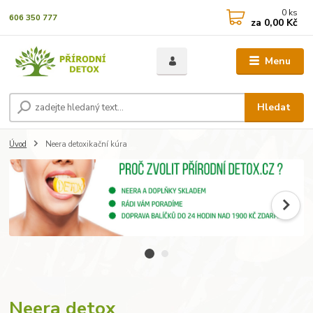
0
ks
606 350 777
za
0,00 Kč
Menu
Hledat
Úvod
Neera detoxikační kúra
Neera detox