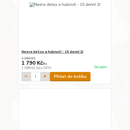
Neera detox a hubnutí - 15 denní 2l
1 940 Kč
1 790 Kč
/
ks
Skladem
1 598 Kč
bez DPH
Přidat do košíku