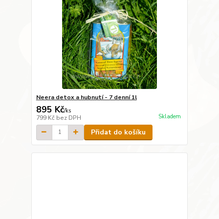
Neera detox a hubnutí - 7 denní 1l
895 Kč
/
ks
Skladem
799 Kč
bez DPH
Přidat do košíku