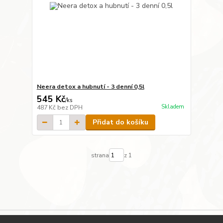
Neera detox a hubnutí - 3 denní 0,5l
545 Kč
/
ks
Skladem
487 Kč
bez DPH
Přidat do košíku
strana
z 1