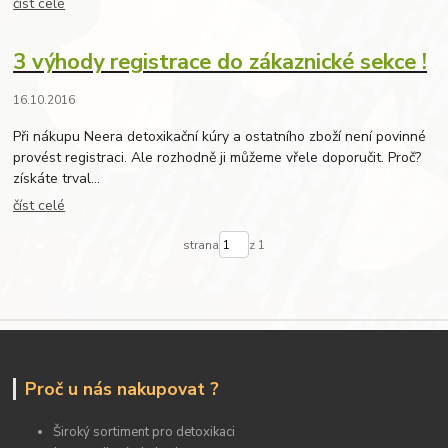
číst celé
3 výhody registrace do zákaznické sekce !
16.10.2016
Při nákupu Neera detoxikační kúry a ostatního zboží není povinné
provést registraci. Ale rozhodně ji můžeme vřele doporučit. Proč?
získáte trval...
číst celé
strana
z 1
Proč u nás nakupovat ?
Široký sortiment pro detoxikaci