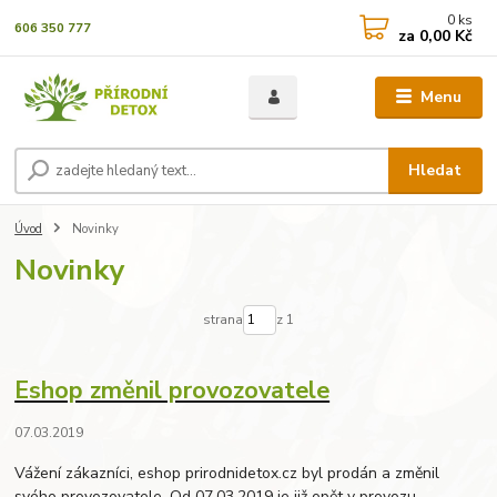
0
ks
606 350 777
za
0,00 Kč
Menu
Hledat
Úvod
Novinky
Novinky
strana
z 1
Eshop změnil provozovatele
07.03.2019
Vážení zákazníci, eshop prirodnidetox.cz byl prodán a změnil
svého provozovatele. Od 07.03.2019 je již opět v provozu.