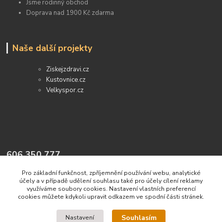
Jsme rodinný obchod
Doprava nad 1900 Kč zdarma
Naše další projekty
Ziskejzdravi.cz
Kustovnice.cz
Velkyspor.cz
606 350 777
Pro základní funkčnost, zpříjemnění používání webu, analytické
info@prirodnidetox.cz
účely a v případě udělení souhlasu také pro účely cílení reklamy
využíváme soubory cookies. Nastavení vlastních preferencí
cookies můžete kdykoli upravit odkazem ve spodní části stránek.
Souhlasím
Nastavení