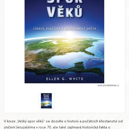
V knize „Velký spor věků“ se dozvíte o historii a počátcích křesťanství od
zničení Jeruzaléma v roce 70, ale také zajímavá historická fakta o