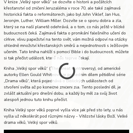
V knize „Velký spor věků“ se dozvíte o historii a počátcích
křesťanství od zničení Jeruzaléma v roce 70, ale také zajímavá
historická fakta o reformátorech, jako byl John Viklef, Jan Hus,
Jeroným, Luther, William Miller. Dozvíte se o sporu dobra a zla,
který se na naší planetě odehrává, a o tom, co nás ještě v blízké
budoucnosti čeká. Zajímavá fakta o pronikání falešného učení do
církve, vlivu papežství na tento svět, vám možná odpoví na otázky
ohledně množství křesťanských směrů a nejednotnosti s Ježíšovým
učením. Tato kniha nahlíží s pomocí Bible i do budoucnosti, můžete
si tak přečíst události, které nás teprve čekají.
Kniha „Velký spor věků“ (The Great Controversy), od americké
autorky Ellen Gould Whiteové, je posledním dílem pětidílné série
„Drama věků“, která pojednává o Biblických událostech od
stvoření světa až po konečné zničení zla. Tento poslední díl, je
zvlášť aktuální pro dnešní dobu, a každý by měl za svůj život
alespoň jednou tuto knihu přečíst.
Kniha Velký spor věků poprvé vyšla více jak před sto lety, u nás
vyšla už několikrát pod různými názvy - Vítězství lásky Boží, Velké
drama věků, Velký spor věků.