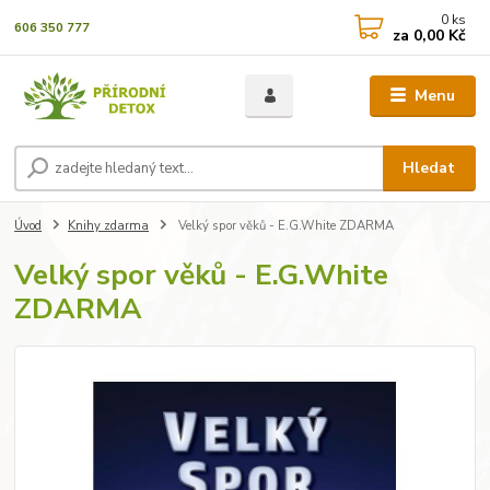
0
ks
606 350 777
za
0,00 Kč
Menu
Hledat
Úvod
Knihy zdarma
Velký spor věků - E.G.White ZDARMA
Velký spor věků - E.G.White
ZDARMA