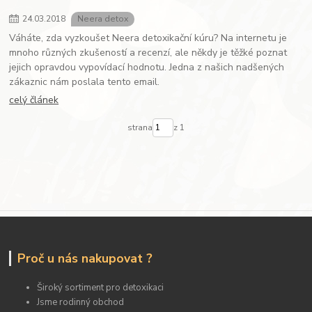
24
.
03
.
2018
Neera detox
Váháte, zda vyzkoušet Neera detoxikační kúru? Na internetu je
mnoho různých zkušeností a recenzí, ale někdy je těžké poznat
jejich opravdou vypovídací hodnotu. Jedna z našich nadšených
zákaznic nám poslala tento email.
celý článek
strana
z 1
Proč u nás nakupovat ?
Široký sortiment pro detoxikaci
Jsme rodinný obchod