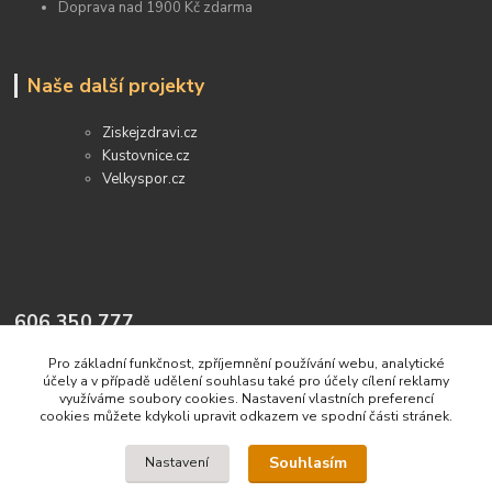
Doprava nad 1900 Kč zdarma
Naše další projekty
Ziskejzdravi.cz
Kustovnice.cz
Velkyspor.cz
606 350 777
Pro základní funkčnost, zpříjemnění používání webu, analytické
info@prirodnidetox.cz
účely a v případě udělení souhlasu také pro účely cílení reklamy
využíváme soubory cookies. Nastavení vlastních preferencí
cookies můžete kdykoli upravit odkazem ve spodní části stránek.
Souhlasím
Nastavení