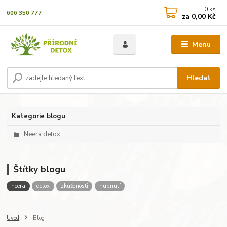
0
ks
606 350 777
za
0,00 Kč
Menu
Hledat
Kategorie blogu
Neera detox
Štítky blogu
neera
detox
zkušenosti
hubnutí
Úvod
Blog