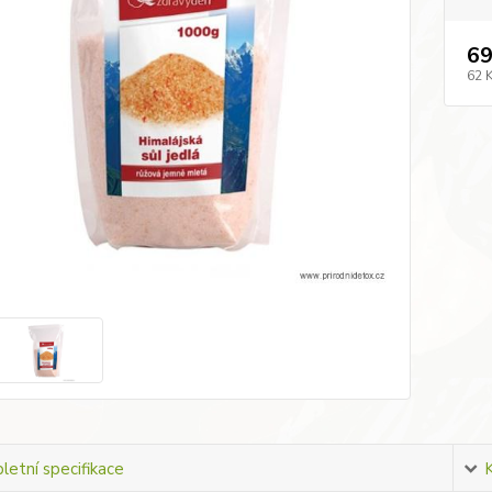
69
62 
etní specifikace