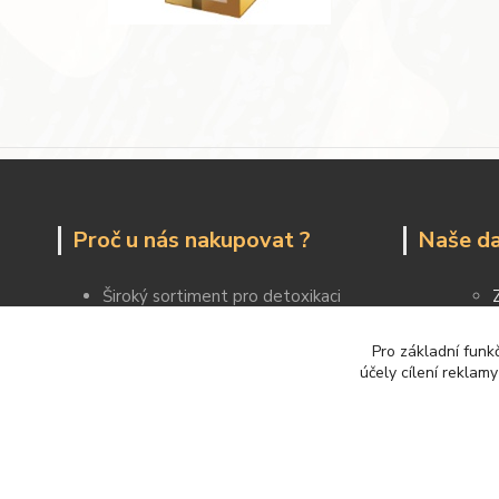
Proč u nás nakupovat ?
Naše da
Široký sortiment pro detoxikaci
Jsme rodinný obchod
Doprava nad 1900 Kč zdarma
Pro základní funk
účely cílení reklam