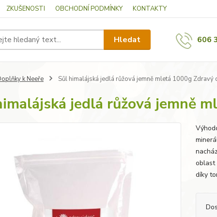
ZKUŠENOSTI
OBCHODNÍ PODMÍNKY
KONTAKTY
Hledat
606 
oplňky k Neeře
Sůl himalájská jedlá růžová jemně mletá 1000g Zdravý 
himalájská jedlá růžová jemně 
Výhodo
minerá
nacház
oblast 
díky to
Dos