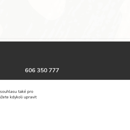
606 350 777
info@prirodnidetox.cz
 souhlasu také pro
žete kdykoli upravit