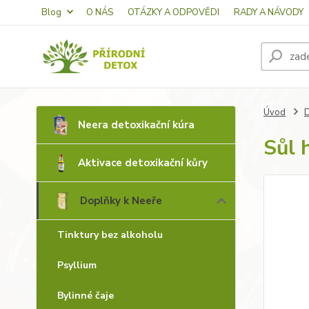
Blog
O NÁS
OTÁZKY A ODPOVĚDI
RADY A NÁVODY
Úvod
D
Neera detoxikační kúra
Sůl 
Aktivace detoxikační kůry
Doplňky k Neeře
Tinktury bez alkoholu
Psyllium
Bylinné čaje