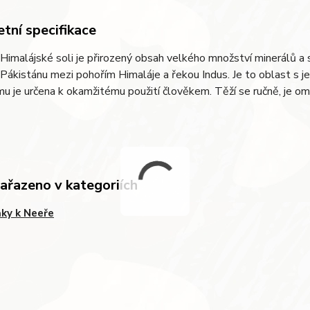
tní specifikace
imalájské soli je přirozený obsah velkého množství minerálů a 
 Pákistánu mezi pohořím Himaláje a řekou Indus. Je to oblast s je
mu je určena k okamžitému použití člověkem. Těží se ručně, je om
zařazeno v kategoriích
ky k Neeře