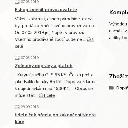
07.03.2019
Eshop změnil provozovatele
Komple
Vážení zákazníci, eshop prirodnidetox.cz
Výhodou H
byl prodán a změnil svého provozovatele.
nachází v
Od 07.03.2019 je již opět v provozu.
a díky to
Všechno prodávané zboží budeme ...
číst
celé
07.03.2019
Způsoby dopravy a plateb
Kurýrní služba GLS 65 Kč Česká pošta
Zboží 
jako Balík do ruky 85 Kč Doprava zdarma
Doplň
k objednávkám nad 1900Kč! Občas se
může stát...
číst celé
29.09.2016
Jídelníček před a po zakončení Neera
kúry