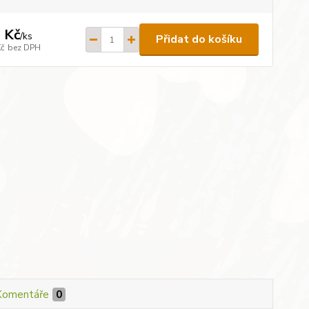
 Kč
/
ks
Přidat do košíku
Kč
bez DPH
Komentáře
0