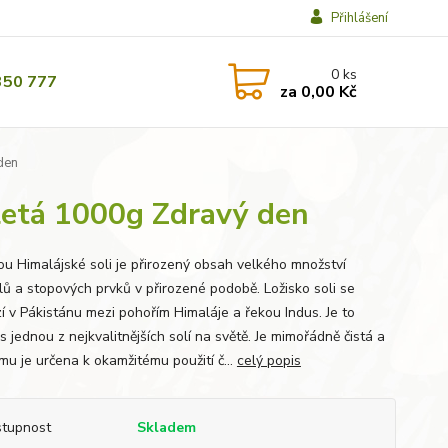
Přihlášení
0
ks
350 777
za
0,00 Kč
den
mletá 1000g Zdravý den
u Himalájské soli je přirozený obsah velkého množství
lů a stopových prvků v přirozené podobě. Ložisko soli se
í v Pákistánu mezi pohořím Himaláje a řekou Indus. Je to
s jednou z nejkvalitnějších solí na světě. Je mimořádně čistá a
mu je určena k okamžitému použití č...
celý popis
tupnost
Skladem