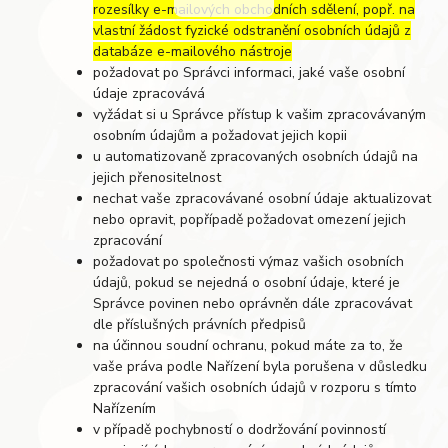
rozesílky e-mailových obchodních sdělení, popř. na
vlastní žádost fyzické odstranění osobních údajů z
databáze e-mailového nástroje
požadovat po Správci informaci, jaké vaše osobní
údaje zpracovává
vyžádat si u Správce přístup k vašim zpracovávaným
osobním údajům a požadovat jejich kopii
u automatizovaně zpracovaných osobních údajů na
jejich přenositelnost
nechat vaše zpracovávané osobní údaje aktualizovat
nebo opravit, popřípadě požadovat omezení jejich
zpracování
požadovat po společnosti výmaz vašich osobních
údajů, pokud se nejedná o osobní údaje, které je
Správce povinen nebo oprávněn dále zpracovávat
dle příslušných právních předpisů
na účinnou soudní ochranu, pokud máte za to, že
vaše práva podle Nařízení byla porušena v důsledku
zpracování vašich osobních údajů v rozporu s tímto
Nařízením
v případě pochybností o dodržování povinností