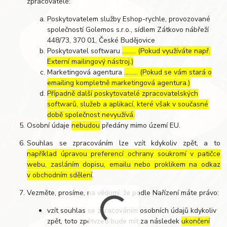
zpracovatelé:
Poskytovatelem služby Eshop-rychle, provozované
společností Golemos s.r.o., sídlem Zátkovo nábřeží
448/73, 370 01, České Budějovice
Poskytovatel softwaru
……… (Pokud využíváte např.
Externí mailingový nástroj.)
Marketingová agentura
……… (Pokud se vám stará o
emailing kompletně marketingová agentura.)
Případně další poskytovatelé zpracovatelských
softwarů, služeb a aplikací, které však v současné
době společnost nevyužívá.
Osobní údaje
nebudou
předány mimo území EU.
Souhlas se zpracováním lze vzít kdykoliv zpět, a to
například úpravou preferencí ochrany soukromí v patičce
webu, zasláním dopisu, emailu nebo proklikem na odkaz
v obchodním sdělení
.
Vezměte, prosíme, na vědomí, že podle Nařízení máte právo:
vzít souhlas se zpracováním osobních údajů kdykoliv
zpět, toto zpětvzetí bude mít za následek
ukončení