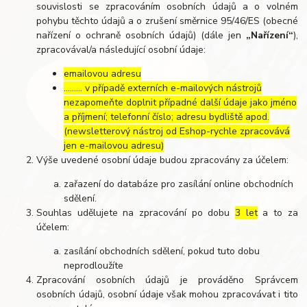
souvislosti se zpracováním osobních údajů a o volném
pohybu těchto údajů a o zrušení směrnice 95/46/ES (obecné
nařízení o ochraně osobních údajů) (dále jen
„Nařízení“
),
zpracovával/a následující osobní údaje:
emailovou adresu
……… v případě externích e-mailových nástrojů
nezapomeňte doplnit případné další údaje jako jméno
a příjmení; telefonní číslo; adresu bydliště apod.
(newsletterový nástroj od Eshop-rychle zpracovává
jen e-mailovou adresu)
Výše uvedené osobní údaje budou zpracovány za účelem:
zařazení do databáze pro zasílání online obchodních
sdělení.
Souhlas udělujete na zpracování po dobu
3 let
a to za
účelem:
zasílání obchodních sdělení, pokud tuto dobu
neprodloužíte
Zpracování osobních údajů je prováděno Správcem
osobních údajů, osobní údaje však mohou zpracovávat i tito