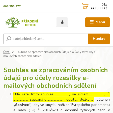
0
ks
606 350 777
za
0,00 Kč
Menu
Hledat
Úvod
Souhlas se zpracováním osobních údajů pro účely rozesílky e-
mailových obchodních sdělení
Souhlas se zpracováním osobních
údajů pro účely rozesílky e-
mailových obchodních sdělení
Udělujete tímto souhlas ……………..., se sídlem ………………, IČ
………………., zapsaná u ………………… , oddíl …, vložka …..
(dále jen
„Správce“
), aby ve smyslu nařízení Evropského parlamentu
a Rady (EU) č. 2016/679 o ochraně fyzických osob v