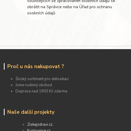
souvisejících se zpracováním osobních údajů se
obrátit na Správce nebo na Úřad pro ochranu
osobních údajů
Proč u nás nakupovat ?
Široký sortiment pro detoxikaci
Jsme rodinný obchod
Doprava nad 1900 Kč zdarma
Naše další projekty
Ziskejzdravi.cz
Kustovnice.cz