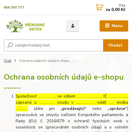
0
ks
606 350 777
za
0,00 Kč
Menu
Hledat
Úvod
Ochrana osobních údajů e-shopu ………
Ochrana osobních údajů e-shopu
………
Společnost ………………., se sídlem ………………………, IČ …………………,
zapsaná u …………….. soudu v ……………….., oddíl …., vložka
…………..
(dále jen
„prodávající“
nebo
„správce“
)
zpracovává ve smyslu nařízení Evropského parlamentu a
Rady (EU) č. 2016/679 o ochraně fyzických osob v
souvislosti se zpracováním osobních údajů a o volném