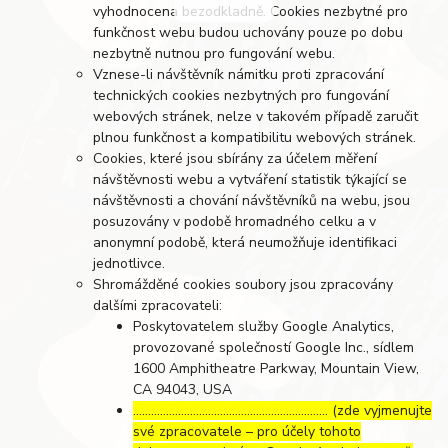
vyhodnocena bezodkladně. Cookies nezbytné pro
funkčnost webu budou uchovány pouze po dobu
nezbytně nutnou pro fungování webu.
Vznese-li návštěvník námitku proti zpracování
technických cookies nezbytných pro fungování
webových stránek, nelze v takovém případě zaručit
plnou funkčnost a kompatibilitu webových stránek.
Cookies, které jsou sbírány za účelem měření
návštěvnosti webu a vytváření statistik týkající se
návštěvnosti a chování návštěvníků na webu, jsou
posuzovány v podobě hromadného celku a v
anonymní podobě, která neumožňuje identifikaci
jednotlivce.
Shromážděné cookies soubory jsou zpracovány
dalšími zpracovateli:
Poskytovatelem služby Google Analytics,
provozované společností Google Inc., sídlem
1600 Amphitheatre Parkway, Mountain View,
CA 94043, USA
……………………………………………………..… (zde vyjmenujte
své zpracovatele – pro účely tohoto