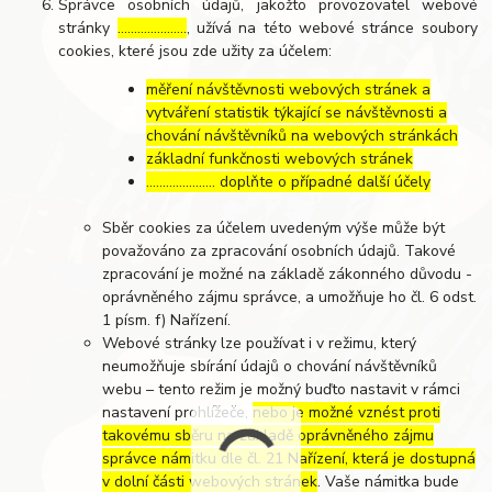
Správce osobních údajů, jakožto provozovatel webové
stránky
…………………
, užívá na této webové stránce soubory
cookies, které jsou zde užity za účelem:
měření návštěvnosti webových stránek a
vytváření statistik týkající se návštěvnosti a
chování návštěvníků na webových stránkách
základní funkčnosti webových stránek
………………… doplňte o případné další účely
Sběr cookies za účelem uvedeným výše může být
považováno za zpracování osobních údajů. Takové
zpracování je možné na základě zákonného důvodu -
oprávněného zájmu správce, a umožňuje ho čl. 6 odst.
1 písm. f) Nařízení.
Webové stránky lze používat i v režimu, který
neumožňuje sbírání údajů o chování návštěvníků
webu – tento režim je možný buďto nastavit v rámci
nastavení prohlížeče,
nebo je možné vznést proti
takovému sběru na základě oprávněného zájmu
správce námitku dle čl. 21 Nařízení, která je dostupná
v dolní části webových stránek
. Vaše námitka bude