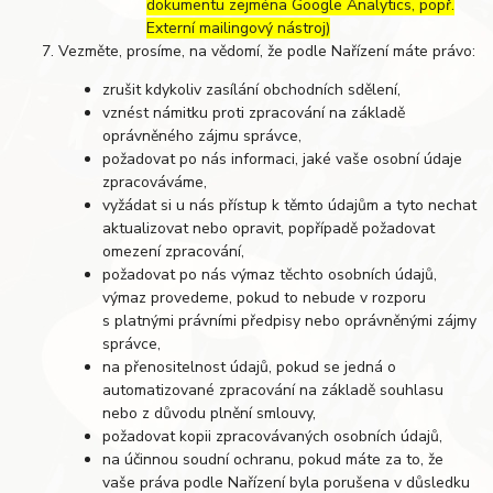
dokumentu zejména Google Analytics, popř.
Externí mailingový nástroj)
Vezměte, prosíme, na vědomí, že podle Nařízení máte právo:
zrušit kdykoliv zasílání obchodních sdělení,
vznést námitku proti zpracování na základě
oprávněného zájmu správce,
požadovat po nás informaci, jaké vaše osobní údaje
zpracováváme,
vyžádat si u nás přístup k těmto údajům a tyto nechat
aktualizovat nebo opravit, popřípadě požadovat
omezení zpracování,
požadovat po nás výmaz těchto osobních údajů,
výmaz provedeme, pokud to nebude v rozporu
s platnými právními předpisy nebo oprávněnými zájmy
správce,
na přenositelnost údajů, pokud se jedná o
automatizované zpracování na základě souhlasu
nebo z důvodu plnění smlouvy,
požadovat kopii zpracovávaných osobních údajů,
na účinnou soudní ochranu, pokud máte za to, že
vaše práva podle Nařízení byla porušena v důsledku