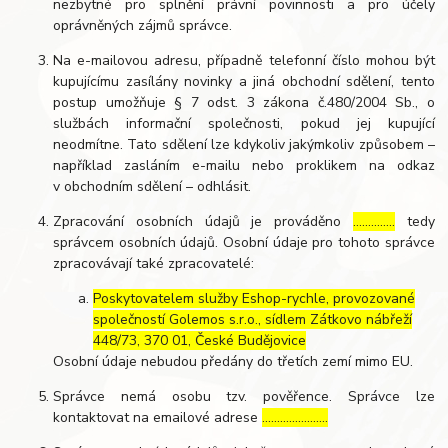
nezbytné pro splnění právní povinnosti a pro účely
oprávněných zájmů správce.
Na e-mailovou adresu, případně telefonní číslo mohou být
kupujícímu zasílány novinky a jiná obchodní sdělení, tento
postup umožňuje § 7 odst. 3 zákona č.480/2004 Sb., o
službách informační společnosti, pokud jej kupující
neodmítne. Tato sdělení lze kdykoliv jakýmkoliv způsobem –
například zasláním e-mailu nebo proklikem na odkaz
v obchodním sdělení – odhlásit.
Zpracování osobních údajů je prováděno
…………..
tedy
správcem osobních údajů. Osobní údaje pro tohoto správce
zpracovávají také zpracovatelé:
Poskytovatelem služby Eshop-rychle, provozované
společností Golemos s.r.o., sídlem Zátkovo nábřeží
448/73, 370 01, České Budějovice
Osobní údaje nebudou předány do třetích zemí mimo EU.
Správce nemá osobu tzv. pověřence. Správce lze
kontaktovat na emailové adrese
………………….