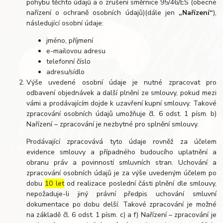
pohybu těchto údajů a o zrušení směrnice 95/46/ES (obecné
nařízení o ochraně osobních údajů)(dále jen
„Nařízení“
),
následující osobní údaje:
jméno, příjmení
e-mailovou adresu
telefonní číslo
adresu/sídlo
Výše uvedené osobní údaje je nutné zpracovat pro
odbavení objednávek a další plnění ze smlouvy, pokud mezi
vámi a prodávajícím dojde k uzavření kupní smlouvy. Takové
zpracování osobních údajů umožňuje čl. 6 odst. 1 písm. b)
Nařízení – zpracování je nezbytné pro splnění smlouvy.
Prodávající zpracovává tyto údaje rovněž za účelem
evidence smlouvy a případného budoucího uplatnění a
obranu práv a povinností smluvních stran. Uchování a
zpracování osobních údajů je za výše uvedeným účelem po
dobu
10 let
od realizace poslední části plnění dle smlouvy,
nepožaduje-li jiný právní předpis uchování smluvní
dokumentace po dobu delší. Takové zpracování je možné
na základě čl. 6 odst. 1 písm. c) a f) Nařízení – zpracování je