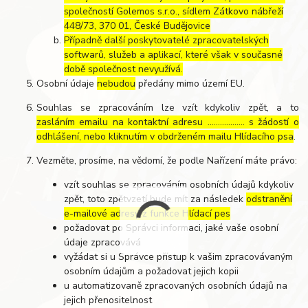
společností Golemos s.r.o., sídlem Zátkovo nábřeží
448/73, 370 01, České Budějovice
Případně další poskytovatelé zpracovatelských
softwarů, služeb a aplikací, které však v současné
době společnost nevyužívá.
Osobní údaje
nebudou
předány mimo území EU.
Souhlas se zpracováním lze vzít kdykoliv zpět, a to
zasláním emailu na kontaktní adresu ..……………. s žádostí o
odhlášení, nebo kliknutím v obdrženém mailu Hlídacího psa
.
Vezměte, prosíme, na vědomí, že podle Nařízení máte právo:
vzít souhlas se zpracováním osobních údajů kdykoliv
zpět, toto zpětvzetí bude mít za následek
odstranění
e-mailové adresy z funkce Hlídací pes
požadovat po Správci informaci, jaké vaše osobní
údaje zpracovává
vyžádat si u Správce přístup k vašim zpracovávaným
osobním údajům a požadovat jejich kopii
u automatizovaně zpracovaných osobních údajů na
jejich přenositelnost