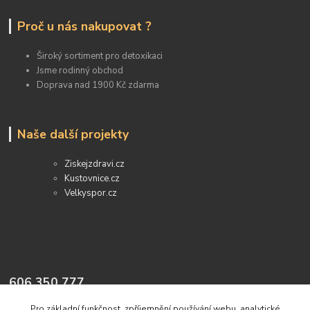
Proč u nás nakupovat ?
Široký sortiment pro detoxikaci
Jsme rodinný obchod
Doprava nad 1900 Kč zdarma
Naše další projekty
Ziskejzdravi.cz
Kustovnice.cz
Velkyspor.cz
606 350 777
Pro základní funkčnost, zpříjemnění používání webu, analytické