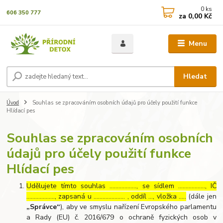
0
ks
606 350 777
za
0,00 Kč
Menu
Hledat
Úvod
Souhlas se zpracováním osobních údajů pro účely použití funkce
Hlídací pes
Souhlas se zpracováním osobních
údajů pro účely použití funkce
Hlídací pes
Udělujete tímto souhlas ……………..., se sídlem ………………, IČ
………………., zapsaná u ………………… , oddíl …, vložka …..
(dále jen
„Správce“
), aby ve smyslu nařízení Evropského parlamentu
a Rady (EU) č. 2016/679 o ochraně fyzických osob v