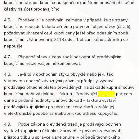
kupujícího uhradit kupní cenu splněn okamžikem připsání příslušné
částky na účet prodávajícího.
4.6. Prodávající je oprávněn, zejména v případě, že ze strany
kupujícího nedojde k dodatečnému potvrzení objednávky (čl. 3.6),
požadovat uhrazení celé kupní ceny ještě před odesláním zboží
kupujícímu. Ustanovení § 2119 odst. 1 občanského zákoníku se
nepoužije.
4.7. Případné slevy z ceny zboží poskytnuté prodávajícím
kupujícímu nelze vzájemně kombinovat.
4.8. Je-li to v obchodním styku obvyklé nebo je-li tak
stanoveno obecně závaznými právními předpisy, vystaví
prodávající ohledně plateb prováděných na základě kupní smlouvy
kupujícímu daňový doklad – fakturu. Prodávající
………………
plátcem
daně z přidané hodnoty. Daňový doklad – fakturu vystaví
prodávající kupujícímu po uhrazení ceny zboží a zašle jej
v elektronické podobě na elektronickou adresu kupujícího.
4.9. Podle zákona o evidenci tržeb je prodávající povinen
vystavit kupujícímu účtenku. Zároveň je povinen zaevidovat
přijatou tržbu u správce daně online; v případě technického