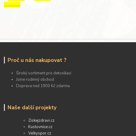
………………
Proč u nás nakupovat ?
Široký sortiment pro detoxikaci
Jsme rodinný obchod
Doprava nad 1900 Kč zdarma
Naše další projekty
Ziskejzdravi.cz
Kustovnice.cz
Velkyspor.cz