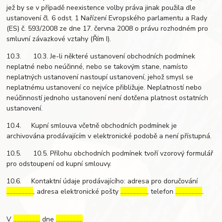
jež by se v případě neexistence volby práva jinak použila dle
ustanovení čl. 6 odst. 1 Nařízení Evropského parlamentu a Rady
(ES) č. 593/2008 ze dne 17. června 2008 o právu rozhodném pro
smluvní závazkové vztahy (Řím I).
10.3. 10.3. Je-li některé ustanovení obchodních podmínek
neplatné nebo neúčinné, nebo se takovým stane, namísto
neplatných ustanovení nastoupí ustanovení, jehož smysl se
neplatnému ustanovení co nejvíce přibližuje. Neplatností nebo
neúčinností jednoho ustanovení není dotčena platnost ostatních
ustanovení.
10.4. Kupní smlouva včetně obchodních podmínek je
archivována prodávajícím v elektronické podobě a není přístupná.
10.5. 10.5. Přílohu obchodních podmínek tvoří vzorový formulář
pro odstoupení od kupní smlouvy.
10.6. Kontaktní údaje prodávajícího: adresa pro doručování
………………
, adresa elektronické pošty
………………
, telefon
………………
.
V
………………
dne
………………