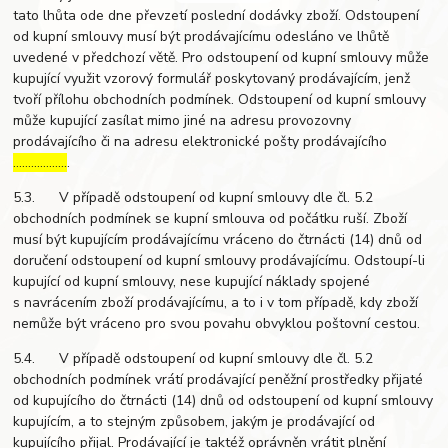
tato lhůta ode dne převzetí poslední dodávky zboží. Odstoupení
od kupní smlouvy musí být prodávajícímu odesláno ve lhůtě
uvedené v předchozí větě. Pro odstoupení od kupní smlouvy může
kupující využit vzorový formulář poskytovaný prodávajícím, jenž
tvoří přílohu obchodních podmínek. Odstoupení od kupní smlouvy
může kupující zasílat mimo jiné na adresu provozovny
prodávajícího či na adresu elektronické pošty prodávajícího
………………
.
5.3. V případě odstoupení od kupní smlouvy dle čl. 5.2
obchodních podmínek se kupní smlouva od počátku ruší. Zboží
musí být kupujícím prodávajícímu vráceno do čtrnácti (14) dnů od
doručení odstoupení od kupní smlouvy prodávajícímu. Odstoupí-li
kupující od kupní smlouvy, nese kupující náklady spojené
s navrácením zboží prodávajícímu, a to i v tom případě, kdy zboží
nemůže být vráceno pro svou povahu obvyklou poštovní cestou.
5.4. V případě odstoupení od kupní smlouvy dle čl. 5.2
obchodních podmínek vrátí prodávající peněžní prostředky přijaté
od kupujícího do čtrnácti (14) dnů od odstoupení od kupní smlouvy
kupujícím, a to stejným způsobem, jakým je prodávající od
kupujícího přijal. Prodávající je taktéž oprávněn vrátit plnění