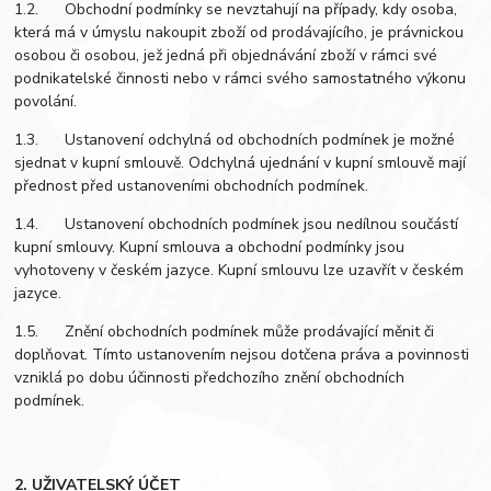
1.2. Obchodní podmínky se nevztahují na případy, kdy osoba,
která má v úmyslu nakoupit zboží od prodávajícího, je právnickou
osobou či osobou, jež jedná při objednávání zboží v rámci své
podnikatelské činnosti nebo v rámci svého samostatného výkonu
povolání.
1.3. Ustanovení odchylná od obchodních podmínek je možné
sjednat v kupní smlouvě. Odchylná ujednání v kupní smlouvě mají
přednost před ustanoveními obchodních podmínek.
1.4. Ustanovení obchodních podmínek jsou nedílnou součástí
kupní smlouvy. Kupní smlouva a obchodní podmínky jsou
vyhotoveny v českém jazyce. Kupní smlouvu lze uzavřít v českém
jazyce.
1.5. Znění obchodních podmínek může prodávající měnit či
doplňovat. Tímto ustanovením nejsou dotčena práva a povinnosti
vzniklá po dobu účinnosti předchozího znění obchodních
podmínek.
2. UŽIVATELSKÝ ÚČET