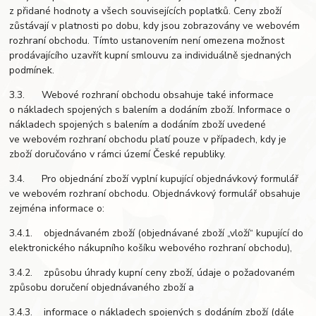
z přidané hodnoty a všech souvisejících poplatků. Ceny zboží
zůstávají v platnosti po dobu, kdy jsou zobrazovány ve webovém
rozhraní obchodu. Tímto ustanovením není omezena možnost
prodávajícího uzavřít kupní smlouvu za individuálně sjednaných
podmínek.
3.3. Webové rozhraní obchodu obsahuje také informace
o nákladech spojených s balením a dodáním zboží. Informace o
nákladech spojených s balením a dodáním zboží uvedené
ve webovém rozhraní obchodu platí pouze v případech, kdy je
zboží doručováno v rámci území České republiky.
3.4. Pro objednání zboží vyplní kupující objednávkový formulář
ve webovém rozhraní obchodu. Objednávkový formulář obsahuje
zejména informace o:
3.4.1. objednávaném zboží (objednávané zboží „vloží“ kupující do
elektronického nákupního košíku webového rozhraní obchodu),
3.4.2. způsobu úhrady kupní ceny zboží, údaje o požadovaném
způsobu doručení objednávaného zboží a
3.4.3. informace o nákladech spojených s dodáním zboží (dále