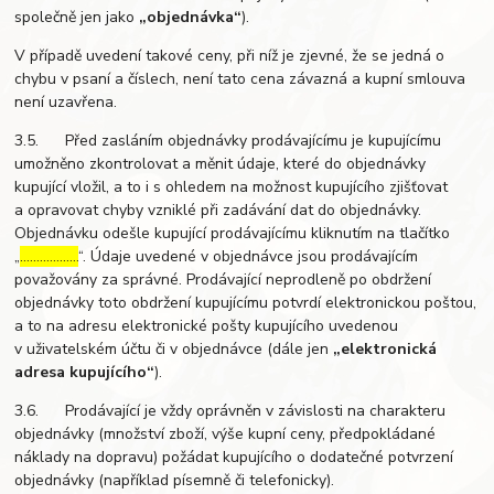
společně jen jako
„objednávka“
).
V případě uvedení takové ceny, při níž je zjevné, že se jedná o
chybu v psaní a číslech, není tato cena závazná a kupní smlouva
není uzavřena.
3.5. Před zasláním objednávky prodávajícímu je kupujícímu
umožněno zkontrolovat a měnit údaje, které do objednávky
kupující vložil, a to i s ohledem na možnost kupujícího zjišťovat
a opravovat chyby vzniklé při zadávání dat do objednávky.
Objednávku odešle kupující prodávajícímu kliknutím na tlačítko
„
………………
“. Údaje uvedené v objednávce jsou prodávajícím
považovány za správné. Prodávající neprodleně po obdržení
objednávky toto obdržení kupujícímu potvrdí elektronickou poštou,
a to na adresu elektronické pošty kupujícího uvedenou
v uživatelském účtu či v objednávce (dále jen
„elektronická
adresa kupujícího“
).
3.6. Prodávající je vždy oprávněn v závislosti na charakteru
objednávky (množství zboží, výše kupní ceny, předpokládané
náklady na dopravu) požádat kupujícího o dodatečné potvrzení
objednávky (například písemně či telefonicky).