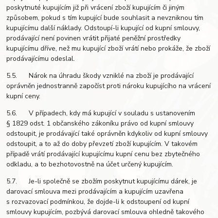
poskytnuté kupujícím již při vrácení zboží kupujícím či jiným
způsobem, pokud s tím kupující bude souhlasit a nevzniknou tím
kupujícímu další náklady. Odstoupí-li kupující od kupní smlouvy,
prodávající není povinen vrátit přijaté peněžní prostředky
kupujícímu dříve, než mu kupující zboží vrátí nebo prokáže, že zboží
prodávajícímu odeslal.
5.5. Nárok na úhradu škody vzniklé na zboží je prodávající
oprávněn jednostranně započíst proti nároku kupujícího na vrácení
kupní ceny.
5.6. V případech, kdy má kupující v souladu s ustanovením
§ 1829 odst. 1 občanského zákoníku právo od kupní smlouvy
odstoupit, je prodávající také oprávněn kdykoliv od kupní smlouvy
odstoupit, a to až do doby převzetí zboží kupujícím. V takovém
případě vrátí prodávající kupujícímu kupní cenu bez zbytečného
odkladu, a to bezhotovostně na účet určený kupujícím.
5.7. Je-li společně se zbožím poskytnut kupujícímu dárek, je
darovací smlouva mezi prodávajícím a kupujícím uzavřena
s rozvazovací podmínkou, že dojde-li k odstoupení od kupní
smlouvy kupujícím, pozbývá darovací smlouva ohledně takového