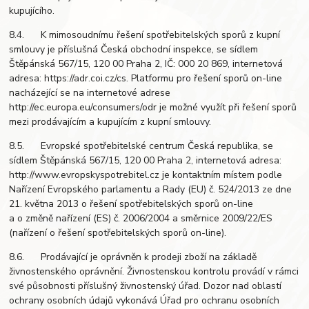
kupujícího.
8.4. K mimosoudnímu řešení spotřebitelských sporů z kupní
smlouvy je příslušná Česká obchodní inspekce, se sídlem
Štěpánská 567/15, 120 00 Praha 2, IČ: 000 20 869, internetová
adresa: https://adr.coi.cz/cs. Platformu pro řešení sporů on-line
nacházející se na internetové adrese
http://ec.europa.eu/consumers/odr je možné využít při řešení sporů
mezi prodávajícím a kupujícím z kupní smlouvy.
8.5. Evropské spotřebitelské centrum Česká republika, se
sídlem Štěpánská 567/15, 120 00 Praha 2, internetová adresa:
http://www.evropskyspotrebitel.cz je kontaktním místem podle
Nařízení Evropského parlamentu a Rady (EU) č. 524/2013 ze dne
21. května 2013 o řešení spotřebitelských sporů on-line
a o změně nařízení (ES) č. 2006/2004 a směrnice 2009/22/ES
(nařízení o řešení spotřebitelských sporů on-line).
8.6. Prodávající je oprávněn k prodeji zboží na základě
živnostenského oprávnění. Živnostenskou kontrolu provádí v rámci
své působnosti příslušný živnostenský úřad. Dozor nad oblastí
ochrany osobních údajů vykonává Úřad pro ochranu osobních