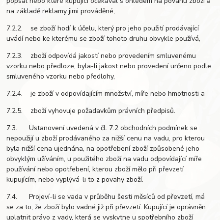
popsal nebo které kupující očekával s ohledem na povahu zboží a
na základě reklamy jimi prováděné,
7.2.2. se zboží hodí k účelu, který pro jeho použití prodávající
uvádí nebo ke kterému se zboží tohoto druhu obvykle používá,
7.2.3. zboží odpovídá jakostí nebo provedením smluvenému
vzorku nebo předloze, byla-li jakost nebo provedení určeno podle
smluveného vzorku nebo předlohy,
7.2.4. je zboží v odpovídajícím množství, míře nebo hmotnosti a
7.2.5. zboží vyhovuje požadavkům právních předpisů.
7.3. Ustanovení uvedená v čl. 7.2 obchodních podmínek se
nepoužijí u zboží prodávaného za nižší cenu na vadu, pro kterou
byla nižší cena ujednána, na opotřebení zboží způsobené jeho
obvyklým užíváním, u použitého zboží na vadu odpovídající míře
používání nebo opotřebení, kterou zboží mělo při převzetí
kupujícím, nebo vyplývá-li to z povahy zboží.
7.4. Projeví-li se vada v průběhu šesti měsíců od převzetí, má
se za to, že zboží bylo vadné již při převzetí. Kupující je oprávněn
uplatnit právo z vady, která se vyskytne u spotřebního zboží