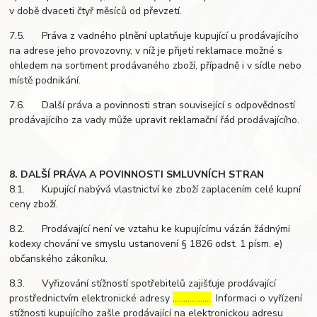
v době dvaceti čtyř měsíců od převzetí.
7.5. Práva z vadného plnění uplatňuje kupující u prodávajícího
na adrese jeho provozovny, v níž je přijetí reklamace možné s
ohledem na sortiment prodávaného zboží, případně i v sídle nebo
místě podnikání.
7.6. Další práva a povinnosti stran související s odpovědností
prodávajícího za vady může upravit reklamační řád prodávajícího.
8. DALŠÍ PRÁVA A POVINNOSTI SMLUVNÍCH STRAN
8.1. Kupující nabývá vlastnictví ke zboží zaplacením celé kupní
ceny zboží.
8.2. Prodávající není ve vztahu ke kupujícímu vázán žádnými
kodexy chování ve smyslu ustanovení § 1826 odst. 1 písm. e)
občanského zákoníku.
8.3. Vyřizování stížností spotřebitelů zajišťuje prodávající
prostřednictvím elektronické adresy
………………
. Informaci o vyřízení
stížnosti kupujícího zašle prodávající na elektronickou adresu