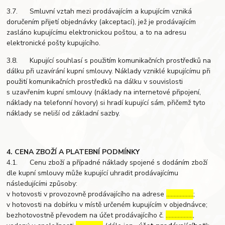
3.7. Smluvní vztah mezi prodávajícím a kupujícím vzniká
doručením přijetí objednávky (akceptací), jež je prodávajícím
zasláno kupujícímu elektronickou poštou, a to na adresu
elektronické pošty kupujícího.
3.8. Kupující souhlasí s použitím komunikačních prostředků na
dálku při uzavírání kupní smlouvy. Náklady vzniklé kupujícímu při
použití komunikačních prostředků na dálku v souvislosti
s uzavřením kupní smlouvy (náklady na internetové připojení,
náklady na telefonní hovory) si hradí kupující sám, přičemž tyto
náklady se neliší od základní sazby.
4. CENA ZBOŽÍ A PLATEBNÍ PODMÍNKY
4.1. Cenu zboží a případné náklady spojené s dodáním zboží
dle kupní smlouvy může kupující uhradit prodávajícímu
následujícími způsoby:
v hotovosti v provozovně prodávajícího na adrese
………………
;
v hotovosti na dobírku v místě určeném kupujícím v objednávce;
bezhotovostně převodem na účet prodávajícího č.
………………
,