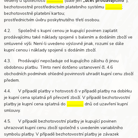
vedený u společnosti
………………
(dále jen
„účet prodávajícího“
);
bezhotovostně prostřednictvím platebního systému
………………
;
bezhotovostně platební kartou;
prostřednictvím úvěru poskytnutého třetí osobou.
4.2. Společně s kupní cenou je kupující povinen zaplatit
prodávajícímu také náklady spojené s balením a dodáním zboží ve
smluvené výši. Není-li uvedeno výslovně jinak, rozumí se dále
kupní cenou i náklady spojené s dodáním zboží.
4.3. Prodávající nepožaduje od kupujícího zálohu či jinou
obdobnou platbu. Tímto není dotčeno ustanovení čl. 4.6
obchodních podmínek ohledně povinnosti uhradit kupní cenu zboží
předem.
4.4. V případě platby v hotovosti či v případě platby na dobírku
je kupní cena splatná při převzetí zboží. V případě bezhotovostní
platby je kupní cena splatná do
………………
dnů od uzavření kupní
smlouvy.
4.5. V případě bezhotovostní platby je kupující povinen
uhrazovat kupní cenu zboží společně s uvedením variabilního
symbolu platby. V případě bezhotovostní platby je závazek