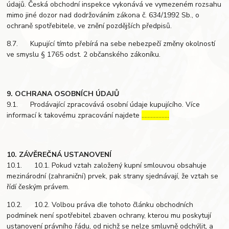
údajů. Česká obchodní inspekce vykonává ve vymezeném rozsahu
mimo jiné dozor nad dodržováním zákona č. 634/1992 Sb., o
ochraně spotřebitele, ve znění pozdějších předpisů.
8.7. Kupující tímto přebírá na sebe nebezpečí změny okolností
ve smyslu § 1765 odst. 2 občanského zákoníku.
9. OCHRANA OSOBNÍCH ÚDAJŮ
9.1. Prodávající zpracovává osobní údaje kupujícího. Více
informací k takovému zpracování najdete
………………
10. ZÁVĚREČNÁ USTANOVENÍ
10.1. 10.1. Pokud vztah založený kupní smlouvou obsahuje
mezinárodní (zahraniční) prvek, pak strany sjednávají, že vztah se
řídí českým právem.
10.2. 10.2. Volbou práva dle tohoto článku obchodních
podmínek není spotřebitel zbaven ochrany, kterou mu poskytují
ustanovení právního řádu, od nichž se nelze smluvně odchýlit, a