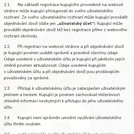
2.1. Na základě registrace kupujícího provedené na webové
stránce může kupující přistupovat do svého uživatelského
rozhraní. Ze svého uživatelského rozhraní může kupující provádět
objednávání zboží (dále jen
„uživatelský účet“
). Kupující může
provádět objednávání zboží též bez registrace přímo z webového
rozhraní obchodu.
2.2. Při registraci na webové stránce a při objednávání zboží
je kupující povinen uvádět správně a pravdivě všechny údaje.
Údaje uvedené v uživatelském účtu je kupující při jakékoliv jejich
změně povinen aktualizovat. Údaje uvedené kupujícím
v uživatelském účtu a při objednávání zboží jsou prodávajícím
považovány za správné.
2.3. Přístup k uživatelskému účtu je zabezpečen uživatelským
jménem a heslem. Kupující je povinen zachovávat mlčenlivost
ohledně informací nezbytných k přístupu do jeho uživatelského
účtu.
2.4. Kupující není oprávněn umožnit využívání uživatelského
účtu třetím osobám.