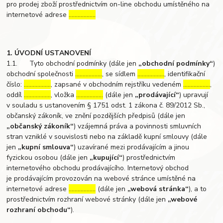
pro prodej zboží prostřednictvím on-line obchodu umístěného na
internetové adrese
………………
1. ÚVODNÍ USTANOVENÍ
1.1. Tyto obchodní podmínky (dále jen
„obchodní podmínky“
)
obchodní společnosti
………………
, se sídlem
………………
, identifikační
číslo:
………………
, zapsané v obchodním rejstříku vedeném
………………
,
oddíl
………………
, vložka
………………
(dále jen
„prodávající“
) upravují
v souladu s ustanovením § 1751 odst. 1 zákona č. 89/2012 Sb.,
občanský zákoník, ve znění pozdějších předpisů (dále jen
„občanský zákoník“
) vzájemná práva a povinnosti smluvních
stran vzniklé v souvislosti nebo na základě kupní smlouvy (dále
jen
„kupní smlouva“
) uzavírané mezi prodávajícím a jinou
fyzickou osobou (dále jen
„kupující“
) prostřednictvím
internetového obchodu prodávajícího. Internetový obchod
je prodávajícím provozován na webové stránce umístěné na
internetové adrese
………………
(dále jen
„webová stránka“
), a to
prostřednictvím rozhraní webové stránky (dále jen
„webové
rozhraní obchodu“
).