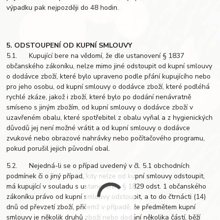
výpadku pak nejpozději do 48 hodin.
5. ODSTOUPENÍ OD KUPNÍ SMLOUVY
5.1. Kupující bere na vědomí, že dle ustanovení § 1837
občanského zákoníku, nelze mimo jiné odstoupit od kupní smlouvy
o dodávce zboží, které bylo upraveno podle přání kupujícího nebo
pro jeho osobu, od kupní smlouvy o dodávce zboží, které podléhá
rychlé zkáze, jakož i zboží, které bylo po dodání nenávratně
smíseno s jiným zbožím, od kupní smlouvy o dodávce zboží v
uzavřeném obalu, které spotřebitel z obalu vyňal a z hygienických
důvodů jej není možné vrátit a od kupní smlouvy o dodávce
zvukové nebo obrazové nahrávky nebo počítačového programu,
pokud porušil jejich původní obal.
5.2. Nejedná-li se o případ uvedený v čl. 5.1 obchodních
podmínek či o jiný případ, kdy nelze od kupní smlouvy odstoupit,
má kupující v souladu s ustanovením § 1829 odst. 1 občanského
zákoníku právo od kupní smlouvy odstoupit, a to do čtrnácti (14)
dnů od převzetí zboží, přičemž v případě, že předmětem kupní
smlouvy je několik druhů zboží nebo dodání několika částí, běží