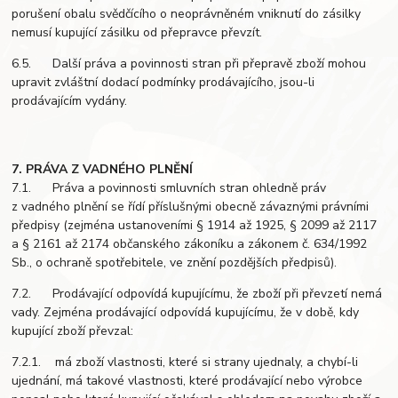
porušení obalu svědčícího o neoprávněném vniknutí do zásilky
nemusí kupující zásilku od přepravce převzít.
6.5. Další práva a povinnosti stran při přepravě zboží mohou
upravit zvláštní dodací podmínky prodávajícího, jsou-li
prodávajícím vydány.
7. PRÁVA Z VADNÉHO PLNĚNÍ
7.1. Práva a povinnosti smluvních stran ohledně práv
z vadného plnění se řídí příslušnými obecně závaznými právními
předpisy (zejména ustanoveními § 1914 až 1925, § 2099 až 2117
a § 2161 až 2174 občanského zákoníku a zákonem č. 634/1992
Sb., o ochraně spotřebitele, ve znění pozdějších předpisů).
7.2. Prodávající odpovídá kupujícímu, že zboží při převzetí nemá
vady. Zejména prodávající odpovídá kupujícímu, že v době, kdy
kupující zboží převzal:
7.2.1. má zboží vlastnosti, které si strany ujednaly, a chybí-li
ujednání, má takové vlastnosti, které prodávající nebo výrobce