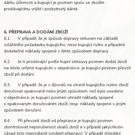
dárku účinnosti a kupující je povinen spolu se zbožím
prodávajícímu vrátit i poskytnutý dárek.
6. PŘEPRAVA A DODÁNÍ ZBOŽÍ
6.1. V případě, že je způsob dopravy smluven na základě
zvláštního požadavku kupujícího, nese kupující riziko a případné
dodatečné náklady spojené s tímto způsobem dopravy.
6.2. Je-li prodávající podle kupní smlouvy povinen dodat zboží
na místo určené kupujícím v objednávce, je kupující povinen převzít
zboží při dodání.
6.3. V případě, že je z důvodů na straně kupujícího nutno zboží
doručovat opakovaně nebo jiným způsobem, než bylo uvedeno
v objednávce, je kupující povinen uhradit náklady spojené
s opakovaným doručováním zboží, resp. náklady spojené s jiným
způsobem doručení.
6.4. Při převzetí zboží od přepravce je kupující povinen
zkontrolovat neporušenost obalů zboží a v případě jakýchkoliv
závad toto neprodleně oznámit přepravci. V případě shledání