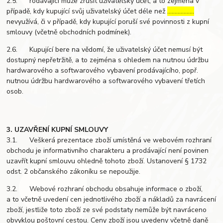
2.5. rodávající může zrušit uživatelský účet, a to zejména v
případě, kdy kupující svůj uživatelský účet déle než
………………
nevyužívá, či v případě, kdy kupující poruší své povinnosti z kupní
smlouvy (včetně obchodních podmínek).
2.6. Kupující bere na vědomí, že uživatelský účet nemusí být
dostupný nepřetržitě, a to zejména s ohledem na nutnou údržbu
hardwarového a softwarového vybavení prodávajícího, popř.
nutnou údržbu hardwarového a softwarového vybavení třetích
osob.
3. UZAVŘENÍ KUPNÍ SMLOUVY
3.1. Veškerá prezentace zboží umístěná ve webovém rozhraní
obchodu je informativního charakteru a prodávající není povinen
uzavřít kupní smlouvu ohledně tohoto zboží. Ustanovení § 1732
odst. 2 občanského zákoníku se nepoužije.
3.2. Webové rozhraní obchodu obsahuje informace o zboží,
a to včetně uvedení cen jednotlivého zboží a nákladů za navrácení
zboží, jestliže toto zboží ze své podstaty nemůže být navráceno
obvyklou poštovní cestou. Ceny zboží jsou uvedeny včetně daně